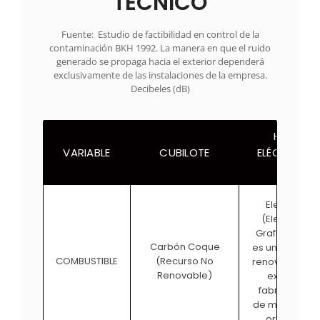
TÉCNICO
Fuente: Estudio de factibilidad en control de la
contaminación BKH 1992. La manera en que el ruido
generado se propaga hacia el exterior dependerá
exclusivamente de las instalaciones de la empresa.
Decibeles (dB)
HORNO
ELÉCTRICO 
VARIABLE
CUBILOTE
ARCO
Electricida
(Electrodo 
Grafito: El graf
Carbón Coque
es un carbono
(Recurso No
COMBUSTIBLE
renovable que
Renovable)
extrae o se
fabrica a part
de materiales
origen fósil