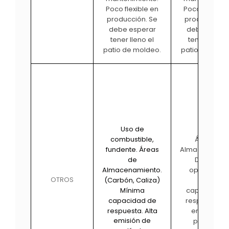
Poco flexible en
Poco flexible
producción. Se
producción. 
debe esperar
debe esper
tener lleno el
tener lleno e
patio de moldeo.
patio de mold
Uso de
combustible,
Áreas de
fundente. Áreas
Almacenamien
de
Dificultad
Almacenamiento.
operaciona
OTROS
(Carbón, Caliza)
Mínima
Mínima
capacidad 
capacidad de
respuesta Al
respuesta. Alta
emisión de
emisión de
partículas