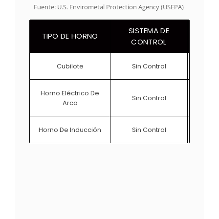
Fuente: U.S. Envirometal Protection Agency (USEPA)
SISTEMA DE
FACT
TIPO DE HORNO
CONTROL
Cubilote
Sin Control
Horno Eléctrico De
Sin Control
Arco
Horno De Inducción
Sin Control