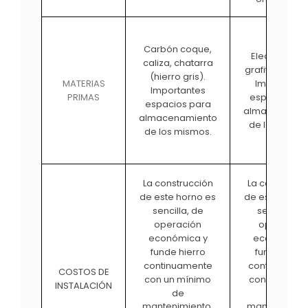
Carbón coque,
Electrodos 
caliza, chatarra
grafito, chatar
(hierro gris).
Importante
MATERIAS
Importantes
espacios pa
PRIMAS
espacios para
almacenamie
almacenamiento
de los mismo
de los mismos.
La construcción
La construcci
de este horno es
de este horno
sencilla, de
sencilla, de
operación
operación
económica y
económica 
funde hierro
funde hierr
continuamente
continuamen
COSTOS DE
con un mínimo
con un míni
INSTALACIÓN
de
de
mantenimiento.
mantenimient