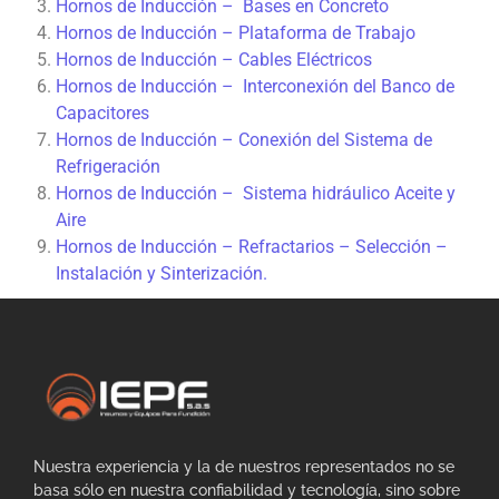
Hornos de Inducción – Bases en Concreto
Hornos de Inducción – Plataforma de Trabajo
Hornos de Inducción – Cables Eléctricos
Hornos de Inducción – Interconexión del Banco de
Capacitores
Hornos de Inducción – Conexión del Sistema de
Refrigeración
Hornos de Inducción – Sistema hidráulico Aceite y
Aire
Hornos de Inducción – Refractarios – Selección –
Instalación y Sinterización.
Nuestra experiencia y la de nuestros representados no se
basa sólo en nuestra confiabilidad y tecnología, sino sobre