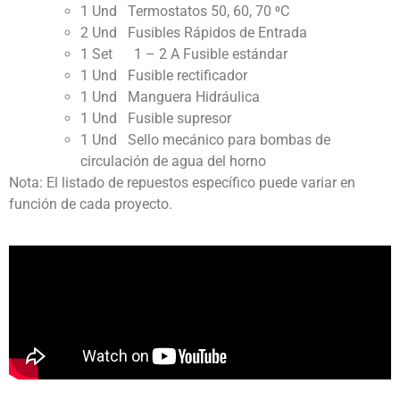
1 Und Termostatos 50, 60, 70 ⁰C
2 Und Fusibles Rápidos de Entrada
1 Set 1 – 2 A Fusible estándar
1 Und Fusible rectificador
1 Und Manguera Hidráulica
1 Und Fusible supresor
1 Und Sello mecánico para bombas de
circulación de agua del horno
Nota: El listado de repuestos específico puede variar en
función de cada proyecto.