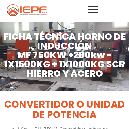
FICHA TÉCNICA HORNO DE
INDUCCIÓN
MF 750KW +200kw -
1X1500KG + 1X1000KG SCR
HIERRO Y ACERO
CONVERTIDOR O UNIDAD
DE POTENCIA